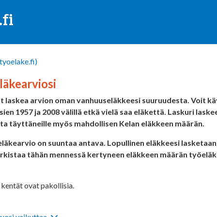
fi
.tyoelake.fi)
läkearviosi
oit laskea arvion oman vanhuuseläkkeesi suuruudesta. Voit käy
ien 1957 ja 2008 välillä etkä vielä saa eläkettä. Laskuri lask
ta täyttäneille myös mahdollisen Kelan eläkkeen määrän.
läkearvio on suuntaa antava. Lopullinen eläkkeesi lasketaan 
tarkistaa tähän mennessä kertyneen eläkkeen määrän työeläk
kentät ovat pakollisia.
uosi vaikuttaa.