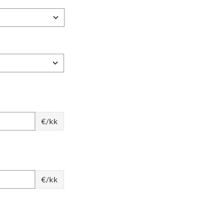
€/kk
€/kk