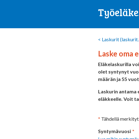
Työeläke.
<
Laskurit (laskurit
Laske oma e
Eläkelaskurilla v
olet syntynyt vuos
määrän ja 55 vuot
Laskurin antama e
eläkkeelle. Voit 
*
Tähdellä merkityt 
Syntymävuosi
*
Lue mihin syntymäv