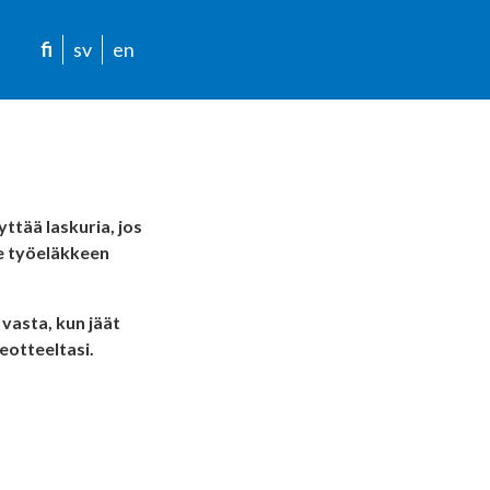
fi
sv
en
ttää laskuria, jos
ee työeläkkeen
vasta, kun jäät
eotteeltasi.