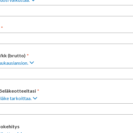
*
/kk (brutto)
*
kuukausiansion.
öeläkeotteeltasi
*
läke tarkoittaa.
iokehitys